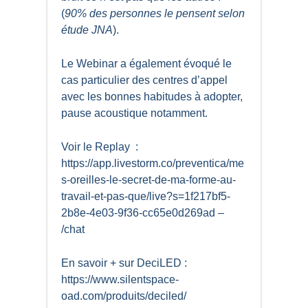
(
90% des personnes le pensent selon
étude JNA
).
Le Webinar a également évoqué le
cas particulier des centres d’appel
avec les bonnes habitudes à adopter,
pause acoustique notamment.
Voir le Replay :
https://app.livestorm.co/preventica/me
s-oreilles-le-secret-de-ma-forme-au-
travail-et-pas-que/live?s=1f217bf5-
2b8e-4e03-9f36-cc65e0d269ad –
/chat
En savoir + sur DeciLED :
https://www.silentspace-
oad.com/produits/deciled/