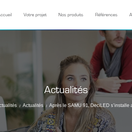
ccueil
Votre projet
Nos produits
Références
A
Actualités
ctualités
Actualités
Après le SAMU 91, DeciLED s’install