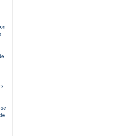
ion
s
de
es
 de
 de